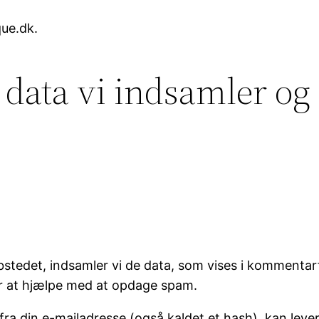
que.dk.
 data vi indsamler og 
tedet, indsamler vi de data, som vises i kommentar
or at hjælpe med at opdage spam.
a din e-mailadresse (også kaldet et hash), kan levere