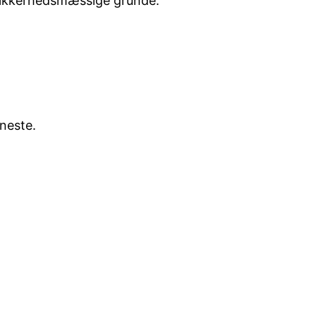
r sikkerhedsmæssige grunde.
neste.