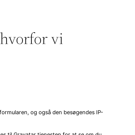
hvorfor vi
formularen, og også den besøgendes IP-
s til Gravatar tjenesten for at se om du