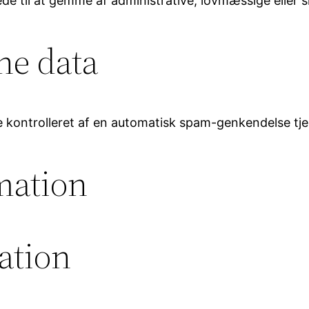
tede til at gemme af administrative, lovmæssige elle
ne data
 kontrolleret af en automatisk spam-genkendelse tje
mation
ation