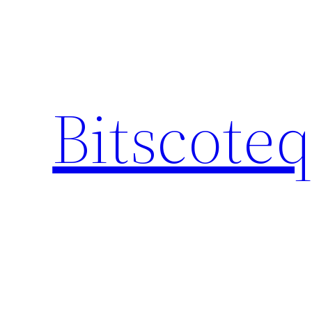
Spring
til
indhold
Bitscote