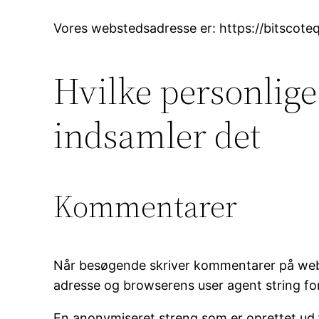
Vores webstedsadresse er: https://bitscote
Hvilke personlige
indsamler det
Kommentarer
Når besøgende skriver kommentarer på webs
adresse og browserens user agent string f
En anonymiseret streng som er oprettet ud fr